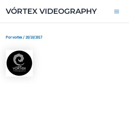
Ir
Main
VÓRTEX VIDEOGRAPHY
al
Men
contenido
Por
vortex
/
20/10/2017