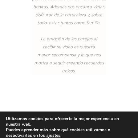
bonitas. Además nos encanta viajar,
disfrutar de la naturaleza y, sobre
todo, estar juntos como familia.
La emoción de las parejas al
recibir
su video es nuestra
mayor
recompensa y lo que nos
motiva a
seguir creando recuerdos
únicos.
Utilizamos cookies para ofrecerte la mejor experiencia en
nuestra web.
Puedes aprender más sobre qué cookies utilizamos o
desactivarlas en los
ajustes
.