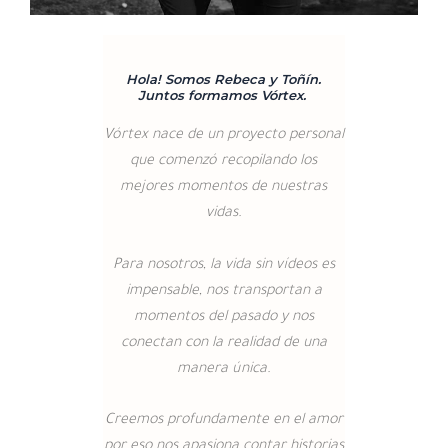
Hola! Somos Rebeca y Toñín.
Juntos formamos Vórtex.
Vórtex nace de un proyecto personal
que comenzó recopilando los
mejores momentos de nuestras
vidas.
Para nosotros, la vida sin vídeos es
impensable, nos transportan a
momentos del pasado y nos
conectan con la realidad de una
manera única.
Creemos profundamente en el amor
por eso nos apasiona contar historias